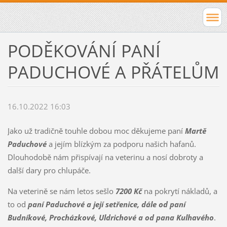
PODĚKOVÁNÍ PANÍ
PADUCHOVÉ A PŘÁTELŮM
16.10.2022 16:03
Jako už tradičně touhle dobou moc děkujeme paní
Martě
Paduchové
a jejím blízkým za podporu našich hafanů.
Dlouhodobě nám přispívají na veterinu a nosí dobroty a
další dary pro chlupáče.
Na veterině se nám letos sešlo
7200 Kč
na pokrytí nákladů, a
to od
paní Paduchové a její setřenice, dále od paní
Budníkové, Procházkové, Uldrichové a od pana Kulhavého
.