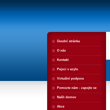
Úvodní stránka
O nás
Kontakt
Pejsci v azylu
Virtuální podpora
Pomozte nám - zapojte se
Našli domov
Akce