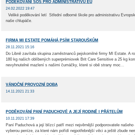
PODĚKOVÁNÍ SOŠ PRO ADMINISTRATIVU EU
24.02.2022 19:47
Veliké poděkování letí Střední odborné škole pro administrativu Evropsk
naše chlupáče.
FIRMA MI ESTATE POMÁHÁ PSÍM STAROUŠKŮM
28.11.2021 15:16
Do Libně zavítala skupina zaměstnanců pejskomilné firmy MI Estate. A ro
180 kg našich oblíbených superprémiovek Brit Care Sensitive a 25 kg ko
nevyhnutelné mazlení s našimi čumáčky, které si obě strany moc...
VÁNOČNÍ PROVOZNÍ DOBA
14.11.2021 21:33
PODĚKOVÁNÍ PANÍ PADUCHOVÉ A JEJÍ RODINĚ I PŘÁTELŮM
10.11.2021 17:39
Paní Paduchová a její blízcí patří mezi nejvěrnější podporovatele naše
vyberou peníze, za které nám pořídí nejpotřebnější věci a ještě zbude ne