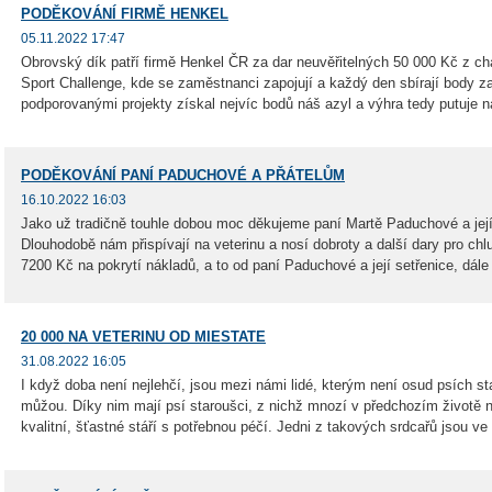
PODĚKOVÁNÍ FIRMĚ HENKEL
05.11.2022 17:47
Obrovský dík patří firmě Henkel ČR za dar neuvěřitelných 50 000 Kč z cha
Sport Challenge, kde se zaměstnanci zapojují a každý den sbírají body za
podporovanými projekty získal nejvíc bodů náš azyl a výhra tedy putuje na
PODĚKOVÁNÍ PANÍ PADUCHOVÉ A PŘÁTELŮM
16.10.2022 16:03
Jako už tradičně touhle dobou moc děkujeme paní Martě Paduchové a jej
Dlouhodobě nám přispívají na veterinu a nosí dobroty a další dary pro ch
7200 Kč na pokrytí nákladů, a to od paní Paduchové a její setřenice, dále 
20 000 NA VETERINU OD MIESTATE
31.08.2022 16:05
I když doba není nejlehčí, jsou mezi námi lidé, kterým není osud psích st
můžou. Díky nim mají psí staroušci, z nichž mnozí v předchozím životě n
kvalitní, šťastné stáří s potřebnou péčí. Jedni z takových srdcařů jsou ve 