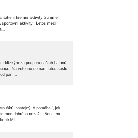
ritativní firemní aktivity Summer
 sportovní aktivity. Letos mezi
...
ím blízkým za podporu našich hafanů.
lupáče. Na veterině se nám letos sešlo
od paní...
aroušků lhostejný. A pomáhají, jak
ic moc dobrého nezažili, šanci na
firmě MI...