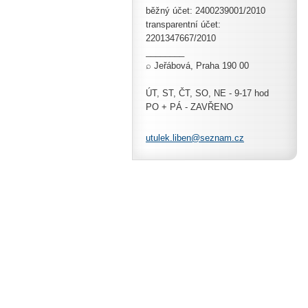
běžný účet: 2400239001/2010
transparentní účet:
2201347667/2010
________
⌕ Jeřábová, Praha 190 00
ÚT, ST, ČT, SO, NE - 9-17 hod
PO + PÁ - ZAVŘENO
utulek.l
iben@sez
nam.cz