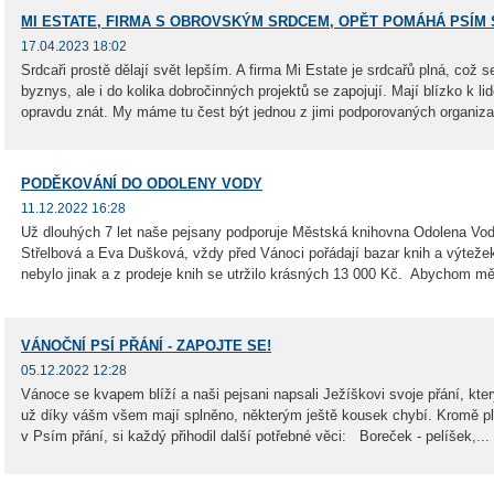
MI ESTATE, FIRMA S OBROVSKÝM SRDCEM, OPĚT POMÁHÁ PSÍM
17.04.2023 18:02
Srdcaři prostě dělají svět lepším. A firma Mi Estate je srdcařů plná, což s
byznys, ale i do kolika dobročinných projektů se zapojují. Mají blízko k lid
opravdu znát. My máme tu čest být jednou z jimi podporovaných organizac
PODĚKOVÁNÍ DO ODOLENY VODY
11.12.2022 16:28
Už dlouhých 7 let naše pejsany podporuje Městská knihovna Odolena Vo
Střelbová a Eva Dušková, vždy před Vánoci pořádají bazar knih a výtežek
nebylo jinak a z prodeje knih se utržilo krásných 13 000 Kč. Abychom měl
VÁNOČNÍ PSÍ PŘÁNÍ - ZAPOJTE SE!
05.12.2022 12:28
Vánoce se kvapem blíží a naši pejsani napsali Ježíškovi svoje přání, kter
už díky vášm všem mají splněno, některým ještě kousek chybí. Kromě plné
v Psím přání, si každý přihodil další potřebné věci: Boreček - pelíšek,...