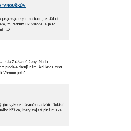
 STAROUŠKŮM
e projevuje nejen na tom, jak dělají
em, zvířátkům i k přírodě, a je to
í. Už...
da, kde 2 úžasné ženy, Naďa
 z prodeje darují nám. Ani letos tomu
i Vánoce ještě...
ý jím vykouzlí úsměv na tváři. Někteří
ho bříška, který zajistí plná miska