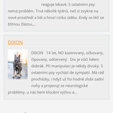
reaguje lekavě. S ostatními psy
nemá problém. Trvá několik týdnů, než si zvykne na
nové prostředí a lidi a hrozí riziko útěku. Endy se léčí se
štítnou žlázou,...
DIXON
DIXON 14 let, NO kastrovaný, očkovaný,
čipovaný, odčervený Dix je vůči lidem
dobrák. Při manipulaci je někdy divoký. S
ostatními psy vychází de sympatií. Má rád
procházky, i když už ho hodně zlobí zadní
nohy a projevují se neurologické
problémy, u nás bere kloubní výživu a...