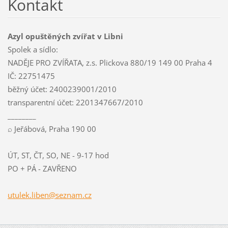
Kontakt
Azyl opuštěných zvířat v Libni
Spolek a sídlo:
NADĚJE PRO ZVÍŘATA, z.s. Plickova 880/19 149 00 Praha 4
IČ: 22751475
běžný účet: 2400239001/2010
transparentní účet: 2201347667/2010
________
⌕ Jeřábová, Praha 190 00
ÚT, ST, ČT, SO, NE - 9-17 hod
PO + PÁ - ZAVŘENO
utulek.l
iben@sez
nam.cz