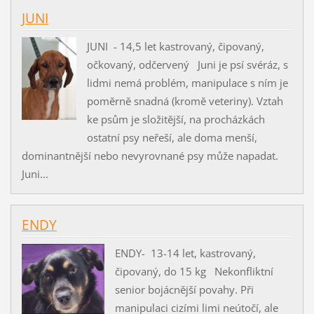
JUNI
JUNI - 14,5 let kastrovaný, čipovaný,
očkovaný, odčervený Juni je psí svéráz, s
lidmi nemá problém, manipulace s ním je
poměrně snadná (kromě veteriny). Vztah
ke psům je složitější, na procházkách
ostatní psy neřeší, ale doma menší,
dominantnější nebo nevyrovnané psy může napadat.
Juni...
ENDY
ENDY- 13-14 let, kastrovaný,
čipovaný, do 15 kg Nekonfliktní
senior bojácnější povahy. Při
manipulaci cizími limi neútočí, ale