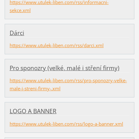
https://www.utulek-liben.com/rss/informacni-
sekce.xml
Dárci
https://www.utulek-liben.com/rss/darci.xml
Pro sponozry (velké, malé i stření firmy)
https://www.utulek-liben.com/rss/pro-sponozry-velke-
male-i-streni-firmy-.xml
LOGO A BANNER
https://www.utulek-liben.com/rss/logo-a-banner.xml