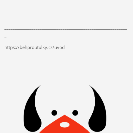
___________________________________________________________
___________________________________________________________
_
https://behproutulky.cz/uvod