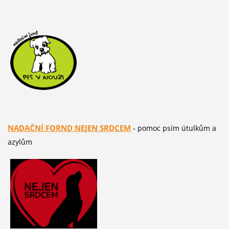
NADAČNÍ FORND NEJEN SRDCEM
-
pomoc psím útulkům a
azylům