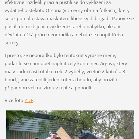
efektivně rozdělili práci a pustili se do vyklízení za
vydatného štěkotu Orsona (viz černý obr na fotkách), který
se už pomalu stává maskotem libeňských brigád . Pánové se
pustili do rozbíjení a vyklízení starého nábytku, ale ani
děvčata těžká práce neodradila a nebála se chopit třeba
sekery.
I přesto, že nepořádku bylo tentokrát výrazně méně,
podařilo se nám opět naplnit celý kontejner. Argovi, který
má v zadní části útulku celé 2 výběhy, včetně 2 kotců a 3
boud, jsme zateplili jeden kotec a boudu, aby prožil i
případnou velkou zimu v teple a pohodlí.
Více foto
ZDE
.