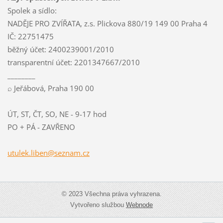
Spolek a sídlo:
NADĚJE PRO ZVÍŘATA, z.s. Plickova 880/19 149 00 Praha 4
IČ: 22751475
běžný účet: 2400239001/2010
transparentní účet: 2201347667/2010
________
⌕ Jeřábová, Praha 190 00
ÚT, ST, ČT, SO, NE - 9-17 hod
PO + PÁ - ZAVŘENO
utulek.l
iben@sez
nam.cz
© 2023 Všechna práva vyhrazena.
Vytvořeno službou
Webnode