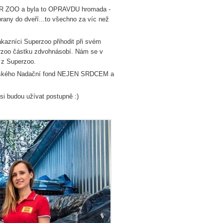
PER ZOO a byla to OPRAVDU hromada -
ábrany do dveří...to všechno za víc než
kazníci Superzoo přihodit při svém
rzoo částku zdvohnásobí. Nám se v
i z Superzoo.
tnerského Nadační fond NEJEN SRDCEM a
 si budou užívat postupně :)