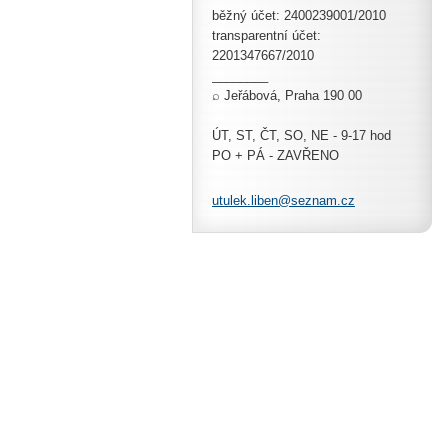
běžný účet: 2400239001/2010
transparentní účet:
2201347667/2010
________
⌕ Jeřábová, Praha 190 00
ÚT, ST, ČT, SO, NE - 9-17 hod
PO + PÁ - ZAVŘENO
utulek.l
iben@sez
nam.cz