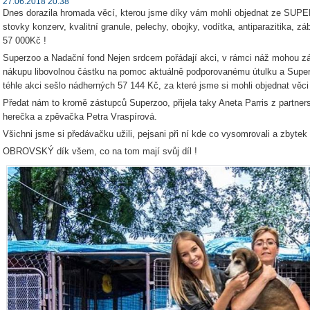
27.06.2018 20:38
Dnes dorazila hromada věcí, kterou jsme díky vám mohli objednat ze SU
stovky konzerv, kvalitní granule, pelechy, obojky, vodítka, antiparazitika, z
57 000Kč !
Superzoo a Nadační fond Nejen srdcem pořádají akci, v rámci náž mohou zá
nákupu libovolnou částku na pomoc aktuálně podporovanému útulku a Supe
téhle akci sešlo nádherných 57 144 Kč, za které jsme si mohli objednat věc
Předat nám to kromě zástupců Superzoo, přijela taky Aneta Parris z par
herečka a zpěvačka Petra Vraspírová.
Všichni jsme si předávačku užili, pejsani při ní kde co vysomrovali a zbytek
OBROVSKÝ dík všem, co na tom mají svůj díl !