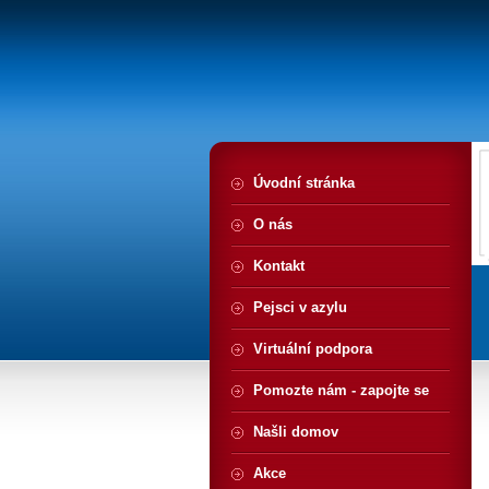
Úvodní stránka
O nás
Kontakt
Pejsci v azylu
Virtuální podpora
Pomozte nám - zapojte se
Našli domov
Akce