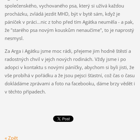
společenského, vychovaného psa, který si užívá každou
procházku, zvládá jezdit MHD, být v bytě sám, když je
páníček v práci...nic z toho před tím Agátka neuměla - a pak,
že "starého psa novým kouskům nenaučíme", to je naprostý
nesmysl.
Za Arga i Agátku jsme moc rádi, přejeme jim hodně štěstí a
radostných chvil v jejch nových rodinách. Vždy jsme i po
adopci v kontaktu s novými páníčky, abychom si byli jisti, že
vše probíhá v pořádku a že jsou pejsci šťastní, což čas o času
dokládáme zprávami a foto na facebooku, dáme brzy vědět i
v těchto případech.
« Zpět