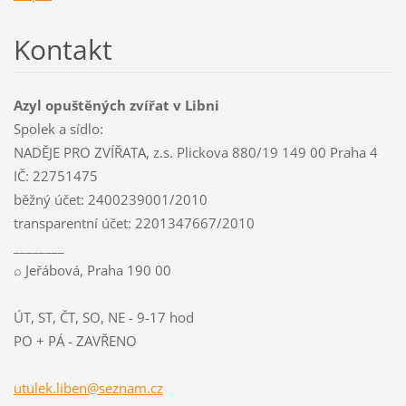
Kontakt
Azyl opuštěných zvířat v Libni
Spolek a sídlo:
NADĚJE PRO ZVÍŘATA, z.s. Plickova 880/19 149 00 Praha 4
IČ: 22751475
běžný účet: 2400239001/2010
transparentní účet: 2201347667/2010
________
⌕ Jeřábová, Praha 190 00
ÚT, ST, ČT, SO, NE - 9-17 hod
PO + PÁ - ZAVŘENO
utulek.l
iben@sez
nam.cz