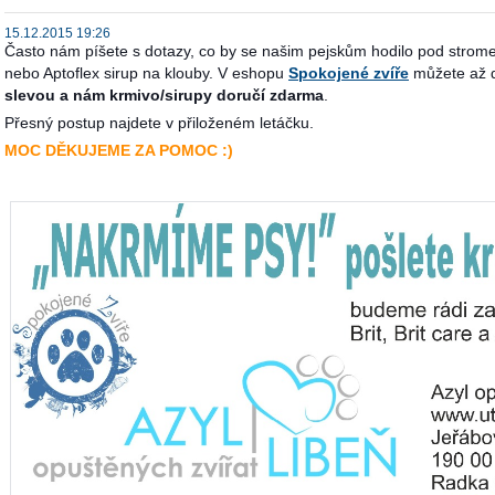
15.12.2015 19:26
Často nám píšete s dotazy, co by se našim pejskům hodilo pod stromeč
nebo Aptoflex sirup na klouby. V eshopu
Spokojené zvíře
můžete až d
slevou a nám krmivo/sirupy doručí zdarma
.
Přesný postup najdete v přiloženém letáčku.
MOC DĚKUJEME ZA POMOC :)