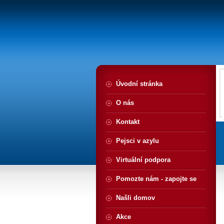
Úvodní stránka
O nás
Kontakt
Pejsci v azylu
Virtuální podpora
Pomozte nám - zapojte se
Našli domov
Akce