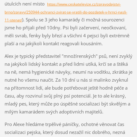
útulcích není místo
https://www.ceskatelevize.cz/zpravodajstvi-
brno/zpravy/250944-ochranci-zvirat-se-vratili-do-pozdatek-v-hrnci-nasli-
). Spolu se 3 jeho kamarády či možná sourozenci
11-stenat/
jsme ho přijali před 10dny. Psi byli začervení, neočkovaní,
měli svrab, fenky byly březí a všichni 4 pejsci byli extrémně
plaší a na jakýkoli kontakt reagovali kousáním.
Alex je typický představitel "množírenských" psů, není zvyklý
na jakýkoli lidský kontakt a před lidmi utíká, krčí se a štěká
na ně, nemá hygienické návyky, neumí na vodítku, zkrátka je
nutné ho všemu naučit. Za 10 dní u nás si malinko zvyknul
na přítomnost lidí, ale bude potřebovat ještě hodně péče a
času, aby rozvinul svůj plný psí potenciál. Je to ale krásný,
mladý pes, který může po úspěšné socializaci být skvělým a
milým kamarádem svých adoptivních majitelů.
Pro Alexe hledáme trpělivé páníčky, ochotné věnovat čas
socializaci pejska, který dosud nezažil nic dobrého, nezná