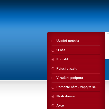
Úvodní stránka
O nás
Kontakt
Pejsci v azylu
Virtuální podpora
Pomozte nám - zapojte se
Našli domov
Akce