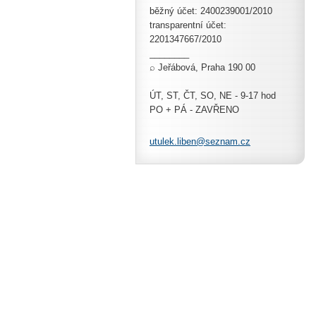
běžný účet: 2400239001/2010
transparentní účet:
2201347667/2010
________
⌕ Jeřábová, Praha 190 00
ÚT, ST, ČT, SO, NE - 9-17 hod
PO + PÁ - ZAVŘENO
utulek.l
iben@sez
nam.cz