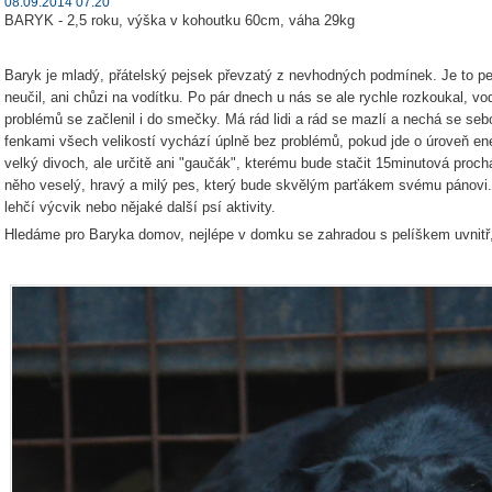
08.09.2014 07:20
BARYK - 2,5 roku, výška v kohoutku 60cm, váha 29kg
Baryk je mladý, přátelský pejsek převzatý z nevhodných podmínek. Je to p
neučil, ani chůzi na vodítku. Po pár dnech u nás se ale rychle rozkoukal, v
problémů se začlenil i do smečky. Má rád lidi a rád se mazlí a nechá se se
fenkami všech velikostí vychází úplně bez problémů, pokud jde o úroveň en
velký divoch, ale určitě ani "gaučák", kterému bude stačit 15minutová proch
něho veselý, hravý a milý pes, který bude skvělým parťákem svému pánovi. J
lehčí výcvik nebo nějaké další psí aktivity.
Hledáme pro Baryka domov, nejlépe v domku se zahradou s pelíškem uvnitř, 