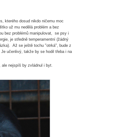
es, kterého dosud nikdo ničemu moc
odítko už mu nedělá problém a bez
bou bez problémů manipulovat, se psy i
ergie, je středně temperamentní (žádný
ázka). Až se ještě tochu "otrká", bude z
e učenlivý, takže by se hodil třeba i na
ale nejspíš by zvládnul i byt.