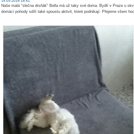
14.05.2016 18:41
Naše malá "slečna drsňák" Bella má už taky své doma. Bydlí v Praze u skvě
domácí pohody sdílí také spoustu aktivit, které podnikají. Přejeme všem hodn