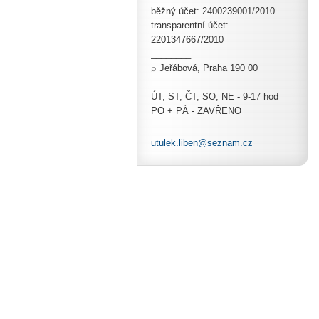
běžný účet: 2400239001/2010
transparentní účet:
2201347667/2010
________
⌕ Jeřábová, Praha 190 00
ÚT, ST, ČT, SO, NE - 9-17 hod
PO + PÁ - ZAVŘENO
utulek.l
iben@sez
nam.cz