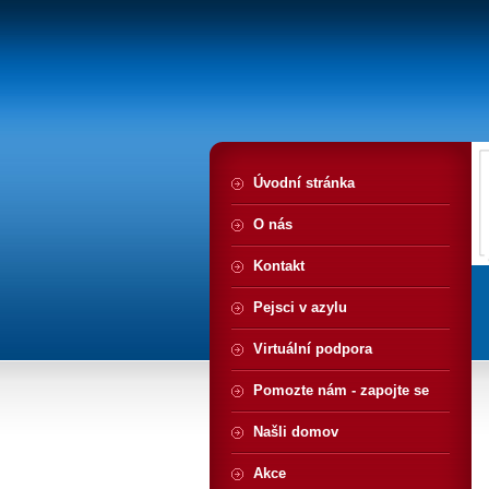
Úvodní stránka
O nás
Kontakt
Pejsci v azylu
Virtuální podpora
Pomozte nám - zapojte se
Našli domov
Akce