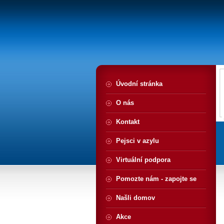
Úvodní stránka
O nás
Kontakt
Pejsci v azylu
Virtuální podpora
Pomozte nám - zapojte se
Našli domov
Akce