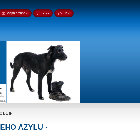
Mapa stránek
RSS
Tisk
 BE IN
EHO AZYLU -