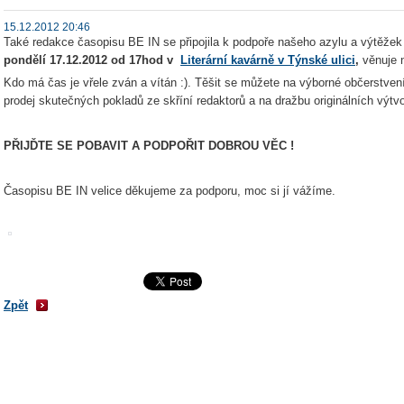
15.12.2012 20:46
Také redakce časopisu BE IN se připojila k podpoře našeho azylu a výtěžek 
pondělí 17.12.2012 od 17hod v
Literární kavárně v Týnské ulici
,
věnuje 
Kdo má čas je vřele zván a vítán :). Těšit se můžete na výborné občerstve
prodej skutečných pokladů ze skříní redaktorů a na dražbu originálních výtv
PŘIJĎTE SE POBAVIT A PODPOŘIT DOBROU VĚC !
Časopisu BE IN velice děkujeme za podporu, moc si jí vážíme.
Zpět