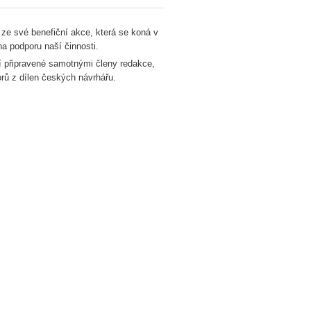
ze své benefiční akce, která se koná v
na podporu naší činnosti.
ní připravené samotnými členy redakce,
orů z dílen českých návrhářu.