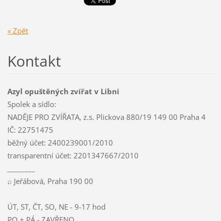
« Zpět
Kontakt
Azyl opuštěných zvířat v Libni
Spolek a sídlo:
NADĚJE PRO ZVÍŘATA, z.s. Plickova 880/19 149 00 Praha 4
IČ: 22751475
běžný účet: 2400239001/2010
transparentní účet: 2201347667/2010
________
⌕ Jeřábová, Praha 190 00
ÚT, ST, ČT, SO, NE - 9-17 hod
PO + PÁ - ZAVŘENO