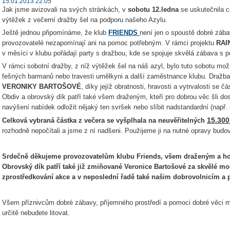
15.01.2013 22:05
Jak jsme avizovali na svých stránkách, v
sobotu 12.ledna
se uskutečnila ch
výtěžek z večerní dražby šel na podporu našeho Azylu.
Ještě jednou připomínáme, že klub
FRIENDS
není jen o spoustě dobré zába
provozovatelé nezapomínají ani na pomoc potřebným. V rámci projektu
RAI
v měsíci v klubu pořádají party s dražbou, kde se spojuje skvělá zábava s 
V rámci sobotní dražby, z níž výtěžek šel na náš azyl, bylo tuto sobotu mož
fešných barmanů nebo travesti umělkyni a další zaměstnance klubu. Dražba 
VERONIKY BARTOŠOVÉ
, díky jejíž obratnosti, hravosti a vytrvalosti se
Obdiv a obrovský dík patří také všem draženým, kteří pro dobrou věc šli dosl
navýšení nabídek odložit nějaký ten svršek nebo slíbit nadstandardní (např. 
15.300
Celková vybraná částka z večera se vyšplhala na neuvěřitelných
rozhodně nepočítali a jsme z ní nadšeni. Použijeme ji na nutné opravy budo
Srdečně děkujeme provozovatelům klubu Friends, všem draženým a host
Obrovský dík patří také již zmiňované Veronice Bartošové za skvělé mo
zprostředkování akce a v neposlední řadě také našim dobrovolnicím a př
Všem příznivcům dobré zábavy, příjemného prostředí a pomoci dobré věci m
určitě nebudete litovat.