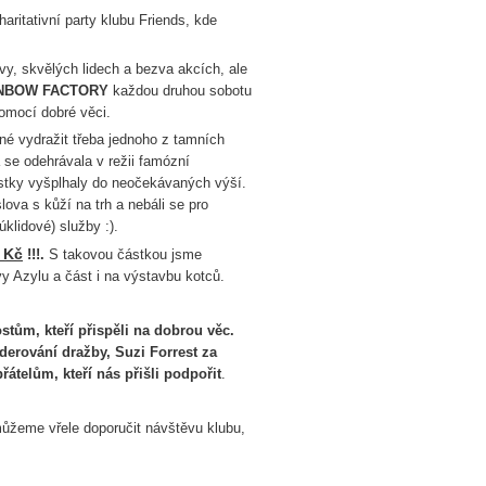
aritativní party klubu Friends, kde
vy, skvělých lidech a bezva akcích, ale
NBOW FACTORY
každou druhou sobotu
pomocí dobré věci.
né vydražit třeba jednoho z tamních
se odehrávala v režii famózní
 částky vyšplhaly do neočekávaných výší.
ova s kůží na trh a nebáli se pro
úklidové) služby :).
 Kč
!!!.
S takovou částkou jsme
vy Azylu a část i na výstavbu kotců.
ům, kteří přispěli na dobrou věc.
derování dražby, Suzi Forrest za
átelům, kteří nás přišli podpořit
.
ůžeme vřele doporučit návštěvu klubu,