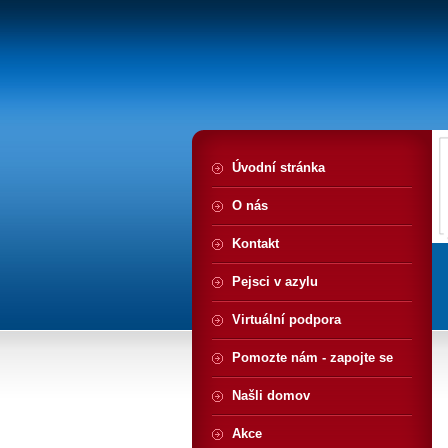
Úvodní stránka
O nás
Kontakt
Pejsci v azylu
Virtuální podpora
Pomozte nám - zapojte se
Našli domov
Akce