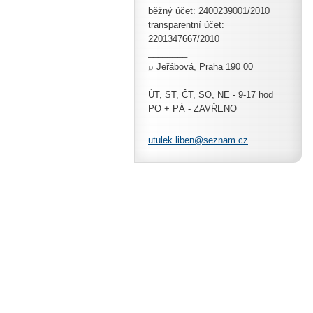
běžný účet: 2400239001/2010
transparentní účet:
2201347667/2010
________
⌕ Jeřábová, Praha 190 00
ÚT, ST, ČT, SO, NE - 9-17 hod
PO + PÁ - ZAVŘENO
utulek.l
iben@sez
nam.cz