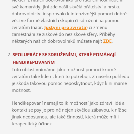
své kamarády, jiní zde našli skvělá přátelství a hrstku
dobrovolnictví inspirovalo k intenzivnější pomoci dobré
věci ve formě vlastních skupin či sdružení na pomoc
zvířatům (např.
Justýni pro zvířata)
či změnu
zaměstnání ze ziskové do neziskové sféry. Příběhy
některých našich dobrovolníků můžete najít
ZDE
.
SPOLUPRÁCE SE SDRUŽENÍMI, KTERÉ POMÁHAJÍ
HENDIKEPOVANÝM
Tuto oblast vnímáme jako možnost pomoci kromě
zvířatům také lidem, kteří to potřebují. Z našeho pohledu
je škoda takovou pomoc neposkytnout, když k ní máme
možnost.
Hendikepovaní nemají tolik možností jako zdraví lidé a
kontakt se psy je pro ně nejen skvělou zábavou, k níž se
jinak nedostanou, ale také činností, která může mít i
terapeutický účinek.