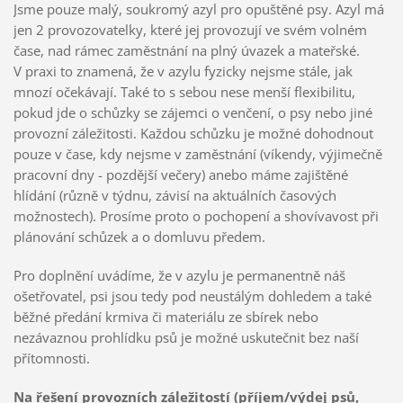
Jsme pouze malý, soukromý azyl pro opuštěné psy. Azyl má
jen 2 provozovatelky, které jej provozují ve svém volném
čase, nad rámec zaměstnání na plný úvazek a mateřské.
V praxi to znamená, že v azylu fyzicky nejsme stále, jak
mnozí očekávají. Také to s sebou nese menší flexibilitu,
pokud jde o schůzky se zájemci o venčení, o psy nebo jiné
provozní záležitosti. Každou schůzku je možné dohodnout
pouze v čase, kdy nejsme v zaměstnání (víkendy, výjimečně
pracovní dny - pozdější večery) anebo máme zajištěné
hlídání (různě v týdnu, závisí na aktuálních časových
možnostech). Prosíme proto o pochopení a shovívavost při
plánování schůzek a o domluvu předem.
Pro doplnění uvádíme, že v azylu je permanentně náš
ošetřovatel, psi jsou tedy pod neustálým dohledem a také
běžné předání krmiva či materiálu ze sbírek nebo
nezávaznou prohlídku psů je možné uskutečnit bez naší
přítomnosti.
Na řešení provozních záležitostí (příjem/výdej psů,