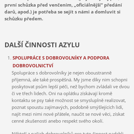
první schůzka před venčením, „oficiálnější“ předání
darů, apod.) je potřeba se sejít s námi a domluvit si
schůzku předem.
DALŠÍ ČINNOSTI AZYLU
SPOLUPRÁCE S DOBROVOLNÍKY A PODPORA
DOBROVOLNICTVÍ
Spolupráce s dobrovolníky je nejen oboustranně
příjemná, ale také prospěšná. My jsme díky nim schopni
poskytovat psům lepší péči, než bychom zvládali ve dvou
či ve třech lidech. Oni na oplátku získávají kromě
kontaktu se psy také možnost se smysluplně realizovat,
poznat spoustu zajímavých, podobně smýšlejících lidí,
najít mezi nimi nové přátele, naučit se nové věci, získat
cenné zkušenosti anebo respekt svého okolí.
Někteří z našich dobrovolníků pro tuto činnost nadchli