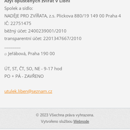
Azyl opuštěných zvířat v Libni
Spolek a sídlo:
NADĚJE PRO ZVÍŘATA, z.s. Plickova 880/19 149 00 Praha 4
IČ: 22751475
běžný účet: 2400239001/2010
transparentní účet: 2201347667/2010
________
⌕ Jeřábová, Praha 190 00
ÚT, ST, ČT, SO, NE - 9-17 hod
PO + PÁ - ZAVŘENO
utulek.l
iben@sez
nam.cz
© 2023 Všechna práva vyhrazena.
Vytvořeno službou
Webnode