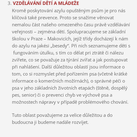
VZDĚLÁVÁNÍ DĚTÍ A MLÁDEŽE
Kromě poskytování azylu opuštěným psům je pro nás
klíčová také prevence. Proto se snažíme věnovat
nemalou část našeho omezeného času právě vzdělávání
veřejnosti – zejména dětí. Spolupracujeme se základní
školou v Praze – Makovicích, jejíž třídy docházejí k nám
do azylu na jakési „besedy“. Při nich seznamujeme děti s
fungováním útulku, s tím co dělat pri ztrátě či nálezu
zvířete, co se považuje za týrání zvířat a jak postupovat
při nahlášení. Další důležitou oblastí jsou informace o
tom, co si rozmyslet před pořízením psa (včetně krátké
informace o komerčních možírnách), o správné péči o
psa v jeho základních životních etapách (štěně, dospělý
pes, senior) či o prevenci chyb ve výchově psa a
možnostech nápravy v případě problémového chování.
Tuto oblast považujeme za velice důležitou a do
budoucna ji budeme nadále rozvíjet.