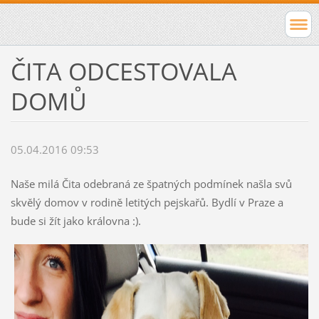
ČITA ODCESTOVALA
DOMŮ
05.04.2016 09:53
Naše milá Čita odebraná ze špatných podmínek našla svů
skvělý domov v rodině letitých pejskařů. Bydlí v Praze a
bude si žít jako královna :).