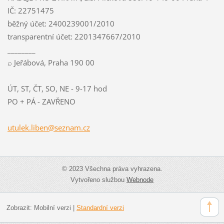
IČ: 22751475
běžný účet: 2400239001/2010
transparentní účet: 2201347667/2010
________
⌕ Jeřábová, Praha 190 00
ÚT, ST, ČT, SO, NE - 9-17 hod
PO + PÁ - ZAVŘENO
utulek.l
iben@sez
nam.cz
© 2023 Všechna práva vyhrazena.
Vytvořeno službou
Webnode
Zobrazit:
Mobilní verzi
|
Standardní verzi