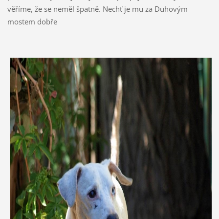
věříme, že se neměl špatně. Nechť je mu za Duhovým
mostem dobře