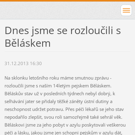
Dnes jsme se rozloučili s
Běláskem
31.12.2013 16:30
Na sklonku letošního roku máme smutnou zprávu -
rozloučili jsme s naším 14letým pejskem Běláskem.
Běláskův stav už v posledních týdnech nebyl dobrý, k
selhávání jater se přidaly těžké záněty ústní dutiny a
neschopnost udržet potravu. Přes péči lékařů se jeho stav
nepodařilo zlepšit, svou roli samozřejmě také sehrál věk.
Běláskovi jsme za jeho pobyt v azylu poskytovali veškerou
péči a lásku, jakou jsme jen schopni pejskům v azylu dát,