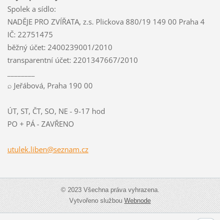
Spolek a sídlo:
NADĚJE PRO ZVÍŘATA, z.s. Plickova 880/19 149 00 Praha 4
IČ: 22751475
běžný účet: 2400239001/2010
transparentní účet: 2201347667/2010
________
⌕ Jeřábová, Praha 190 00
ÚT, ST, ČT, SO, NE - 9-17 hod
PO + PÁ - ZAVŘENO
utulek.l
iben@sez
nam.cz
© 2023 Všechna práva vyhrazena.
Vytvořeno službou
Webnode