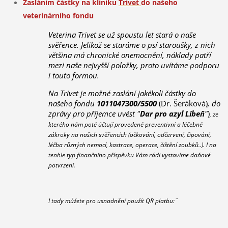
Zasláním částky na kliniku
Trivet
do našeho
veterinárního fondu
​Veterina Trivet se už spoustu let stará o naše
svěřence. Jelikož se staráme o psí staroušky, z nich
většina má chronické onemocnění, náklady patří
mezi naše nejvyšší položky, proto uvítáme podporu
i touto formou.
Na Trivet je možné zaslání jakékoli částky do
našeho fondu
1011047300/5500
(Dr. Šeráková)
, do
zprávy pro příjemce uvést "
Dar pro azyl Libeň
"
)
,
ze
kterého nám poté účtují provedené preventivní a léčebné
zákroky na našich svěřencích (očkování, odčervení, čipování,
léčba různých nemocí, kastrace, operace, čištění zoubků..). I na
tenhle typ finančního příspěvku Vám rádi vystavíme daňové
potvrzení.
I tady můžete pro usnadnění použít QR platbu:¨