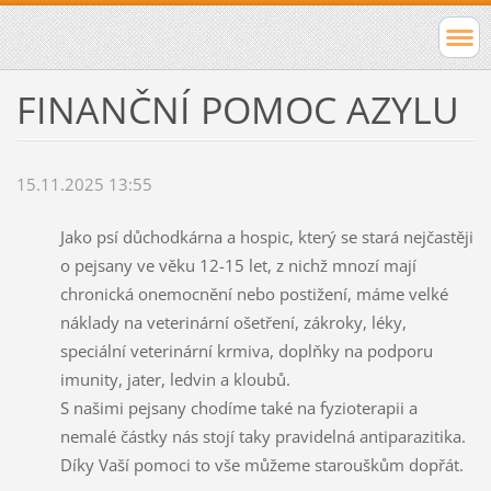
FINANČNÍ POMOC AZYLU
15.11.2025 13:55
Jako psí důchodkárna a hospic, který se stará nejčastěji
o pejsany ve věku 12-15 let, z nichž mnozí mají
chronická onemocnění nebo postižení, máme velké
náklady na veterinární ošetření, zákroky, léky,
speciální veterinární krmiva, doplňky na podporu
imunity, jater, ledvin a kloubů.
S našimi pejsany chodíme také na fyzioterapii a
nemalé částky nás stojí taky pravidelná antiparazitika.
Díky Vaší pomoci to vše můžeme starouškům dopřát.