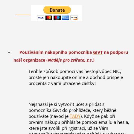
Používáním nákupního pomocníka
GIVT
na podporu
naší organizace (
Naděje pro zvířata, z.s
.)
Tenhle způsob pomoci vás nestojí vůbec NIC,
prostě jen nakoupíte online a obchod přispěje
procenta z vámi utracené částky!
Nejsnazší je si vytvořit účet a přidat si
pomocníka Givt do prohlížeče, který běžně
používáte (návod je
TADY
). Když se pak při
prvním nákupu přihlásíte pomocí emailu a hesla,
které jste zvolili při rgistraci, už se Vám
pomocník automaticky sám nabízí i s vybranou