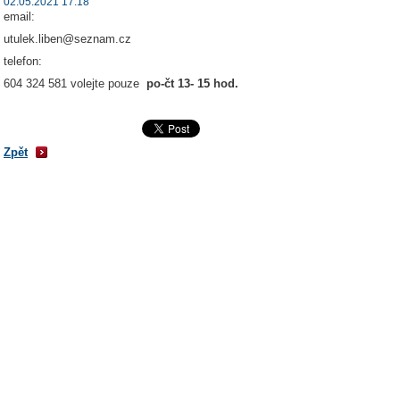
02.05.2021 17:18
email:
utulek.liben@seznam.cz
telefon:
604 324 581 volejte pouze
po-čt 13- 15 hod.
Zpět