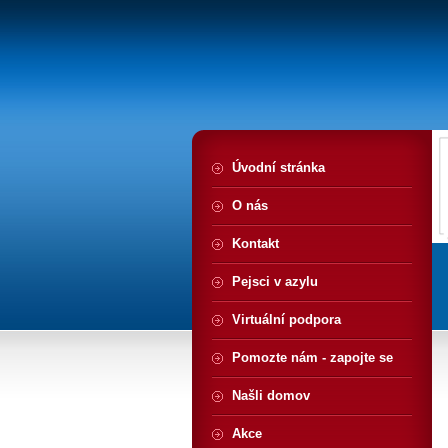
Úvodní stránka
O nás
Kontakt
Pejsci v azylu
Virtuální podpora
Pomozte nám - zapojte se
Našli domov
Akce