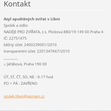
Kontakt
Azyl opuštěných zvířat v Libni
Spolek a sídlo:
NADĚJE PRO ZVÍŘATA, z.s. Plickova 880/19 149 00 Praha 4
IČ: 22751475
běžný účet: 2400239001/2010
transparentní účet: 2201347667/2010
________
⌕ Jeřábová, Praha 190 00
ÚT, ST, ČT, SO, NE - 9-17 hod
PO + PÁ - ZAVŘENO
utulek.l
iben@sez
nam.cz