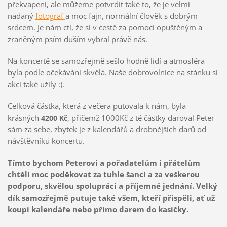
překvapení, ale můžeme potvrdit také to, že je velmi
nadaný
fotograf
a moc fajn, normální člověk s dobrým
srdcem. Je nám ctí, že si v cestě za pomocí opuštěným a
zraněným psím duším vybral právě nás.
Na koncertě se samozřejmě sešlo hodně lidí a atmosféra
byla podle očekávání skvělá. Naše dobrovolnice na stánku si
akci také užily :).
Celková částka, která z večera putovala k nám, byla
krásných
, přičemž 1000Kč z té částky daroval Peter
4200 Kč
sám za sebe, zbytek je z kalendářů a drobnějších darů od
návštěvníků koncertu.
Tímto bychom Peterovi a pořadatelům i přátelům
chtěli moc poděkovat za tuhle šanci a za veškerou
podporu, skvělou spolupráci a příjemné jednání. Velký
dík samozřejmě putuje také všem, kteří přispěli, ať už
koupí kalendáře nebo přímo darem do kasičky.