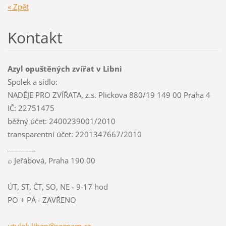
« Zpět
Kontakt
Azyl opuštěných zvířat v Libni
Spolek a sídlo:
NADĚJE PRO ZVÍŘATA, z.s. Plickova 880/19 149 00 Praha 4
IČ: 22751475
běžný účet: 2400239001/2010
transparentní účet: 2201347667/2010
________
⌕ Jeřábová, Praha 190 00
ÚT, ST, ČT, SO, NE - 9-17 hod
PO + PÁ - ZAVŘENO
utulek.l
iben@sez
nam.cz