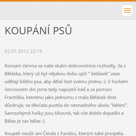
KOUPÁNÍ PSŮ
02.07.2012 22:19
Koncem června se naše skalní dobrovolnice rozhodly, že z
Běláska, který už byl nějakou dobu spíš " šeďásek" zase
udělají bílého psa, aby dělal čest svému jménu :). V horkém
červnovém dni jsme tedy napustili káď a za pomoci
Františka, kterému jako jednomu z mála Bělásek dost
důvěruje, se děvčata pustila do nesnadného úkolu "bělení".
Samozřejmě holky jsou šikovné, tak vše dobře dopadlo a
Bělas je zas bělas :).
Koupeli neušli ani Čenda s Fandou, kterým také prospěla.