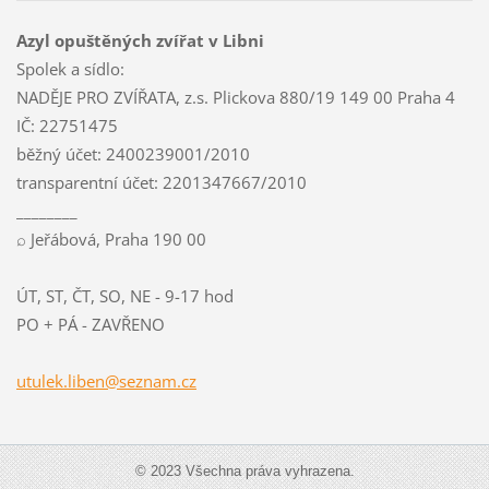
Azyl opuštěných zvířat v Libni
Spolek a sídlo:
NADĚJE PRO ZVÍŘATA, z.s. Plickova 880/19 149 00 Praha 4
IČ: 22751475
běžný účet: 2400239001/2010
transparentní účet: 2201347667/2010
________
⌕ Jeřábová, Praha 190 00
ÚT, ST, ČT, SO, NE - 9-17 hod
PO + PÁ - ZAVŘENO
utulek.l
iben@sez
nam.cz
© 2023 Všechna práva vyhrazena.