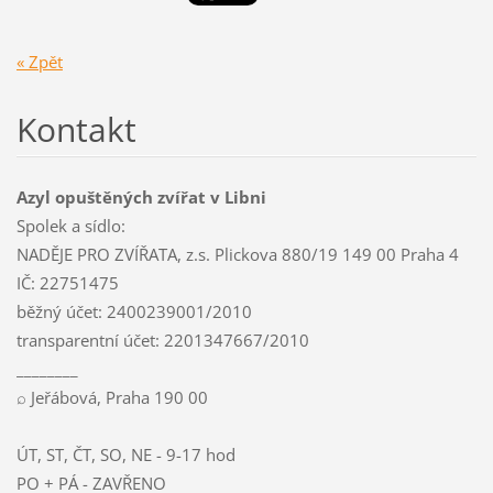
« Zpět
Kontakt
Azyl opuštěných zvířat v Libni
Spolek a sídlo:
NADĚJE PRO ZVÍŘATA, z.s. Plickova 880/19 149 00 Praha 4
IČ: 22751475
běžný účet: 2400239001/2010
transparentní účet: 2201347667/2010
________
⌕ Jeřábová, Praha 190 00
ÚT, ST, ČT, SO, NE - 9-17 hod
PO + PÁ - ZAVŘENO