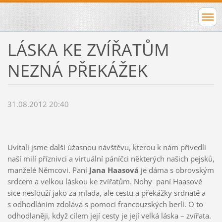
LÁSKA KE ZVÍŘATŮM
NEZNÁ PŘEKÁŽEK
31.08.2012 20:40
Uvítali jsme další úžasnou návštěvu, kterou k nám přivedli
naší milí příznivci a virtuální páníčci některých našich pejsků,
manželé Němcovi. Paní
Jana Haasová
je dáma s obrovským
srdcem a velkou láskou ke zvířatům. Nohy paní Haasové
sice neslouží jako za mlada, ale cestu a překážky srdnatě a
s odhodláním zdolává s pomocí francouzských berlí. O to
odhodlaněji, když cílem její cesty je její velká láska – zvířata.