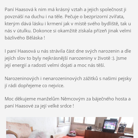
Paní Haasová k nim má krásný vztah a jejich společnost ji
povznáší na duchu i na těle. Pečuje o bezprizorní zvířata,
kterým dává lásku i krmení jak v místě svého bydliště, tak u
nás v útulku. Dokonce si okamžitě získala přízeň jinak velmi
bázlivého Běláska !
I paní Haasová u nás strávila část dne svých narozenin a dle
jejích slov to byly nejkrásnější narozeniny v životě :). Jsme
její energií a radostí velmi dojati a moc nás těší.
Narozeninových i nenarozeninových zážitků s našimi pejsky
jí rádi dopřejeme co nejvíce.
Moc děkujeme manželům Němcovým za báječného hosta a
paní Haasové za její velké srdce !