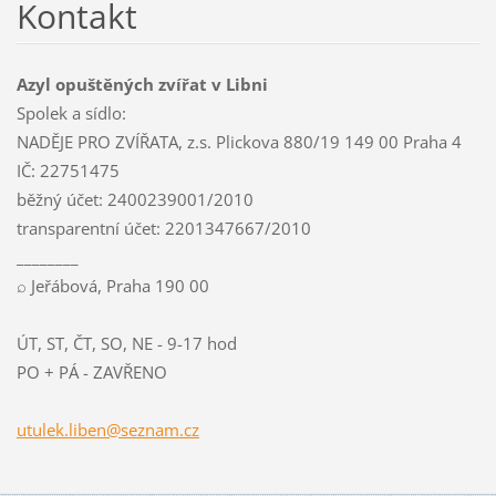
Kontakt
Azyl opuštěných zvířat v Libni
Spolek a sídlo:
NADĚJE PRO ZVÍŘATA, z.s. Plickova 880/19 149 00 Praha 4
IČ: 22751475
běžný účet: 2400239001/2010
transparentní účet: 2201347667/2010
________
⌕ Jeřábová, Praha 190 00
ÚT, ST, ČT, SO, NE - 9-17 hod
PO + PÁ - ZAVŘENO
utulek.l
iben@sez
nam.cz