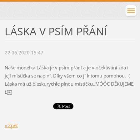
LÁSKA V PSÍM PŘÁNÍ
22.06.2020 15:47
Naše modelka Láska je v psím přání a je v očekávání zda i
její mistička se naplní. Díky všem co jí k tomu pomohou. (
Láska má už bleskurychle plnou mističku..MÓÓC DĚKUJEME
).￼
« Zpět