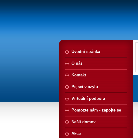
Úvodní stránka
O nás
Kontakt
Pejsci v azylu
Virtuální podpora
Pomozte nám - zapojte se
Našli domov
Akce