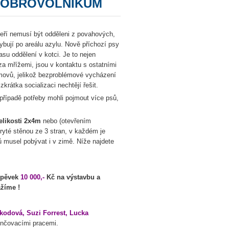
 DOBROVOLNÍKŮM
teří nemusí být odděleni z povahových,
bují po areálu azylu. Nově příchozí psy
asu oddělení v kotci. Je to nejen
a mřížemi, jsou v kontaktu s ostatními
omovů, jelikož bezproblémové vycházení
rátka socializaci nechtějí řešit.
případě potřeby mohli pojmout více psů,
elikosti 2x4m
nebo (otevřením
ryté stěnou ze 3 stran, v každém je
ů musel pobývat i v zimě. Níže najdete
spěvek
10 000,-
Kč na výstavbu a
žíme !
kodová, Suzi Forrest, Lucka
nčovacími pracemi.