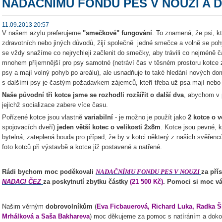
NADAČNÍMU FONDU PES V NOUZI A
11.09.2013 20:57
V našem azylu preferujeme
"smečkové" fungování
. To znamená, že psi, k
zdravotních nebo jiných důvodů, žijí společně jedné smečce a volně se pohy
se vždy snažíme co nejrychleji začlenit do smečky, aby trávili co nejméně č
mnohem příjemnější pro psy samotné (netráví čas v těsném prostoru kotce z
psy a mají volný pohyb po areálu), ale usnadňuje to také hledání nových d
s dalšími psy je častým požadavkem zájemců, kteří třeba už psa mají nebo zk
Naše původní tři kotce jsme se rozhodli rozšířit o další dva
, abychom v 
jejichž socializace zabere více času.
Pořízené kotce jsou vlastně
variabilní
- je možno je použít jako
2 kotce o v
spojovacích dveří)
jeden větší kotec o velikosti 2x8m
. Kotce jsou pevné, k
bytelná, zateplená bouda pro případ, že by v kotci některý z našich svěřenc
foto kotců při výstavbě a kotce již postavené a natřené.
Rádi bychom moc poděkovali
za pří
NADAČNÍMU FONDU PES V NOUZI
NADACI ČEZ
za poskytnutí zbytku částky
(21 500 Kč)
. Pomoci si moc vá
Našim věrným
dobrovolníkům
(
Eva Ficbauerová, Richard Luka, Radka Š
Mrhálková a Saša Bakhareva
) moc děkujeme za pomoc s natíráním a doko