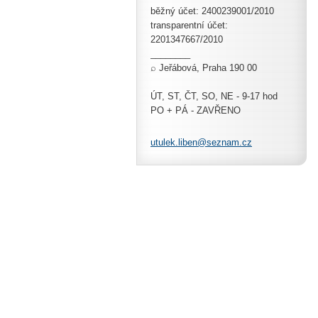
běžný účet: 2400239001/2010
transparentní účet:
2201347667/2010
________
⌕ Jeřábová, Praha 190 00
ÚT, ST, ČT, SO, NE - 9-17 hod
PO + PÁ - ZAVŘENO
utulek.l
iben@sez
nam.cz