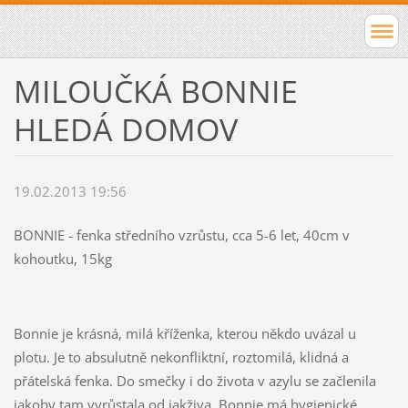
MILOUČKÁ BONNIE
HLEDÁ DOMOV
19.02.2013 19:56
BONNIE - fenka středního vzrůstu, cca 5-6 let, 40cm v
kohoutku, 15kg
Bonnie je krásná, milá kříženka, kterou někdo uvázal u
plotu. Je to absulutně nekonfliktní, roztomilá, klidná a
přátelská fenka. Do smečky i do života v azylu se začlenila
jakoby tam vyrůstala od jakživa. Bonnie má hygienické