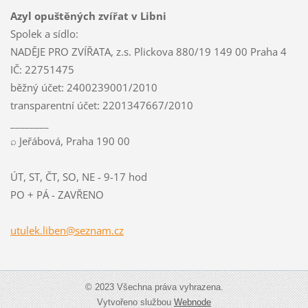
Azyl opuštěných zvířat v Libni
Spolek a sídlo:
NADĚJE PRO ZVÍŘATA, z.s. Plickova 880/19 149 00 Praha 4
IČ: 22751475
běžný účet: 2400239001/2010
transparentní účet: 2201347667/2010
________
⌕ Jeřábová, Praha 190 00
ÚT, ST, ČT, SO, NE - 9-17 hod
PO + PÁ - ZAVŘENO
utulek.l
iben@sez
nam.cz
© 2023 Všechna práva vyhrazena.
Vytvořeno službou
Webnode