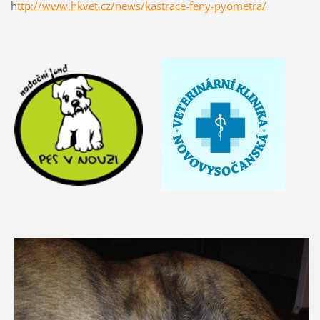
h
ttp://www.hkvet.cz/news/kastrace-feny-pyometra/