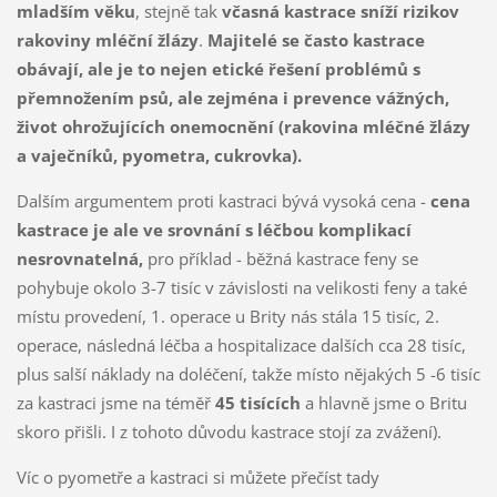
mladším věku
, stejně tak
včasná kastrace sníží rizikov
rakoviny mléční žlázy
.
Majitelé se často kastrace
obávají, ale je to nejen etické řešení problémů s
přemnožením psů, ale zejména i prevence vážných,
život ohrožujících onemocnění (rakovina mléčné žlázy
a vaječníků, pyometra, cukrovka).
Dalším argumentem proti kastraci bývá vysoká cena -
cena
kastrace je ale ve srovnání s léčbou komplikací
nesrovnatelná,
pro příklad - běžná kastrace feny se
pohybuje okolo 3-7 tisíc v závislosti na velikosti feny a také
místu provedení, 1. operace u Brity nás stála 15 tisíc, 2.
operace, následná léčba a hospitalizace dalších cca 28 tisíc,
plus salší náklady na doléčení, takže místo nějakých 5 -6 tisíc
za kastraci jsme na téměř
45 tisících
a hlavně jsme o Britu
skoro přišli. I z tohoto důvodu kastrace stojí za zvážení).
Víc o pyometře a kastraci si můžete přečíst tady