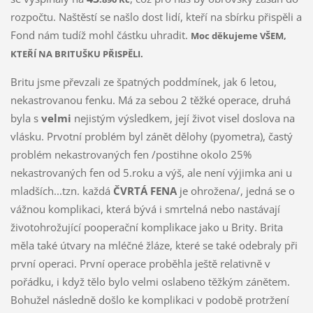
rozpočtu. Naštěstí se našlo dost lidí, kteří na sbírku přispěli a
Fond nám tudíž mohl částku uhradit.
Moc děkujeme VŠEM,
KTEŘÍ NA BRITUŠKU PŘISPĚLI.
Britu jsme převzali ze špatných poddmínek, jak 6 letou,
nekastrovanou fenku. Má za sebou 2 těžké operace, druhá
byla s
velmi
nejistým výsledkem, její život visel doslova na
vlásku. Prvotní problém byl zánět dělohy (pyometra), častý
problém nekastrovaných fen /postihne okolo 25%
nekastrovaných fen od 5.roku a výš, ale není výjimka ani u
mladších...tzn. každá
ČVRTÁ FENA
je ohrožena/, jedná se o
vážnou komplikaci, která bývá i smrtelná nebo nastávají
životohrožující pooperační komplikace jako u Brity. Brita
měla také útvary na mléčné žláze, které se také odebraly při
první operaci. První operace proběhla ještě relativně v
pořádku, i když tělo bylo velmi oslabeno těžkým zánětem.
Bohužel následně došlo ke komplikaci v podobě protržení