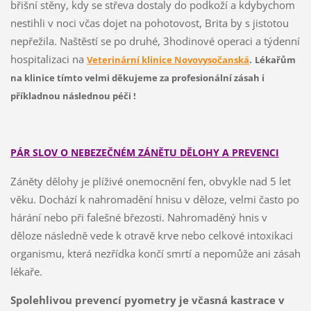
břišní stěny, kdy se střeva dostaly do podkoží a kdybychom
nestihli v noci včas dojet na pohotovost, Brita by s jistotou
nepřežila. Naštěstí se po druhé, 3hodinové operaci a týdenní
hospitalizaci na
Veterinární klinice Novovysočanská
.
Lékařům
na klinice tímto velmi děkujeme za profesionální zásah i
příkladnou následnou péči !
PÁR SLOV O NEBEZEČNÉM ZÁNĚTU DĚLOHY A PREVENCI
Záněty dělohy je plíživé onemocnění fen, obvykle nad 5 let
věku. Dochází k nahromadění hnisu v děloze, velmi často po
hárání nebo při falešné březosti. Nahromaděný hnis v
děloze následně vede k otravě krve nebo celkové intoxikaci
organismu, která nezřídka končí smrtí a nepomůže ani zásah
lékaře.
Spolehlivou prevencí pyometry je včasná kastrace v