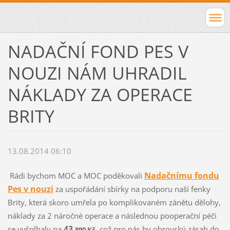
NADAČNÍ FOND PES V
NOUZI NÁM UHRADIL
NÁKLADY ZA OPERACE
BRITY
13.08.2014 06:10
Nadačnímu fondu
Rádi bychom MOC a MOC poděkovali
Pes v nouzi
za uspořádání sbírky na podporu naší fenky
Brity, která skoro umřela po komplikovaném zánětu dělohy,
náklady za 2 náročné operace a následnou pooperační péči
43
se vyšplhaly na
, což pro nás by obrovský zásah do
.890 Kč