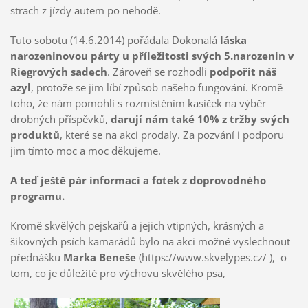
strach z jízdy autem po nehodě.
Tuto sobotu (14.6.2014) pořádala Dokonalá
láska
narozeninovou párty u příležitosti svých 5.narozenin v
Riegrových sadech
. Zároveň se rozhodli
podpořit náš
azyl
, protože se jim líbí způsob našeho fungování. Kromě
toho, že nám pomohli s rozmístěním kasiček na výběr
drobných příspěvků,
darují nám také 10
% z tržby svých
produktů
, které se na akci prodaly. Za pozvání i podporu
jim tímto moc a moc děkujeme.
A teď ještě pár informací a fotek z doprovodného
programu.
Kromě skvělých pejskařů a jejich vtipných, krásných a
šikovných psích kamarádů bylo na akci možné vyslechnout
přednášku
Marka Beneše
(https://www.skvelypes.cz/ ), o
tom, co je důležité pro výchovu skvělého psa,