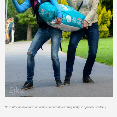
Naše silné dobrovolnice při odnosu materiálních darů, holky se opravdu nezdají :)