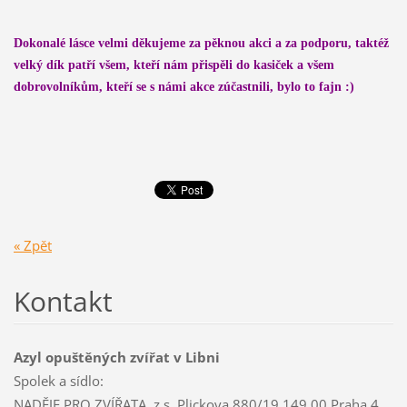
Dokonalé lásce velmi děkujeme za pěknou akci a za podporu, taktéž
velký dík patří všem, kteří nám přispěli do kasiček a všem
dobrovolníkům, kteří se s námi akce zúčastnili, bylo to fajn :)
« Zpět
Kontakt
Azyl opuštěných zvířat v Libni
Spolek a sídlo:
NADĚJE PRO ZVÍŘATA, z.s. Plickova 880/19 149 00 Praha 4