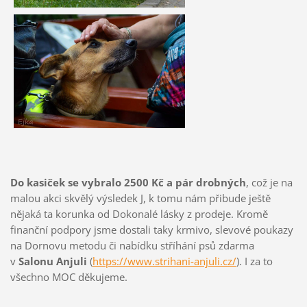
Do kasiček se vybralo 2500 Kč a pár drobných
, což je na
malou akci skvělý výsledek J, k tomu nám přibude ještě
nějaká ta korunka od Dokonalé lásky z prodeje. Kromě
finanční podpory jsme dostali taky krmivo, slevové poukazy
na Dornovu metodu či nabídku stříhání psů zdarma
v
Salonu Anjuli
(
https://www.strihani-anjuli.cz/
). I za to
všechno MOC děkujeme.