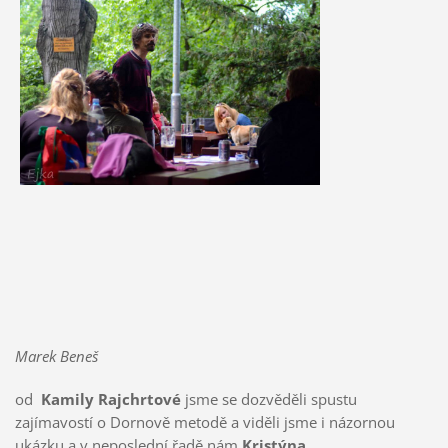
Marek Beneš
od
Kamily Rajchrtové
jsme se dozvěděli spustu
zajímavostí o Dornově metodě a viděli jsme i názornou
ukázku a v neposlední řadě nám
Kristýna