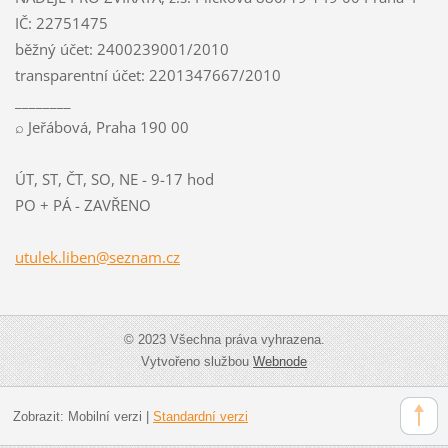
IČ: 22751475
běžný účet: 2400239001/2010
transparentní účet: 2201347667/2010
________
⌕ Jeřábová, Praha 190 00
ÚT, ST, ČT, SO, NE - 9-17 hod
PO + PÁ - ZAVŘENO
utulek.l
iben@sez
nam.cz
© 2023 Všechna práva vyhrazena.
Vytvořeno službou
Webnode
Zobrazit:
Mobilní verzi
|
Standardní verzi