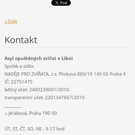
« Zpět
Kontakt
Azyl opuštěných zvířat v Libni
Spolek a sídlo:
NADĚJE PRO ZVÍŘATA, z.s. Plickova 880/19 149 00 Praha 4
IČ: 22751475
běžný účet: 2400239001/2010
transparentní účet: 2201347667/2010
________
⌕ Jeřábová, Praha 190 00
ÚT, ST, ČT, SO, NE - 9-17 hod