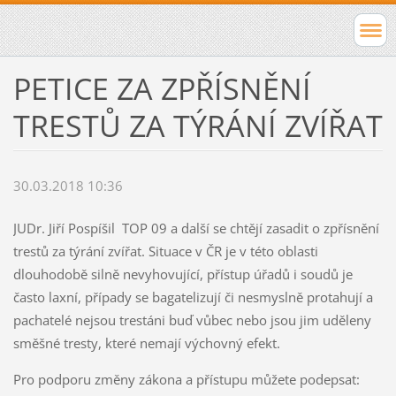
PETICE ZA ZPŘÍSNĚNÍ
TRESTŮ ZA TÝRÁNÍ ZVÍŘAT
30.03.2018 10:36
JUDr. Jiří Pospíšil TOP 09 a další se chtějí zasadit o zpřísnění
trestů za týrání zvířat. Situace v ČR je v této oblasti
dlouhodobě silně nevyhovující, přístup úřadů i soudů je
často laxní, případy se bagatelizují či nesmyslně protahují a
pachatelé nejsou trestáni buď vůbec nebo jsou jim uděleny
směšné tresty, které nemají výchovný efekt.
Pro podporu změny zákona a přístupu můžete podepsat: