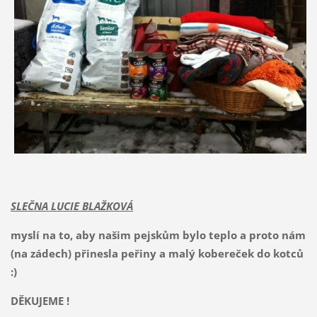
SLEČNA LUCIE BLAŽKOVÁ
myslí na to, aby našim pejskům bylo teplo a proto nám
(na zádech) přinesla peřiny a malý kobereček do kotců
:)
DĚKUJEME !