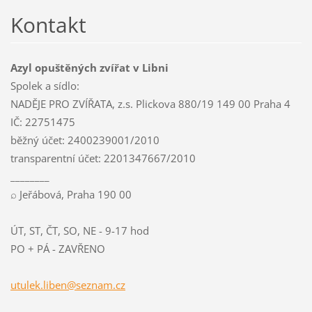
Kontakt
Azyl opuštěných zvířat v Libni
Spolek a sídlo:
NADĚJE PRO ZVÍŘATA, z.s. Plickova 880/19 149 00 Praha 4
IČ: 22751475
běžný účet: 2400239001/2010
transparentní účet: 2201347667/2010
________
⌕ Jeřábová, Praha 190 00
ÚT, ST, ČT, SO, NE - 9-17 hod
PO + PÁ - ZAVŘENO
utulek.l
iben@sez
nam.cz