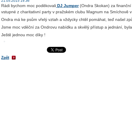
21.05.2015 19:36
Rádi bychom moc poděkovali
DJ Jumper
(Ondra Skokan) za finanční 
vstupné z charitativní party v pražském clubu Magnum na Smíchově 
Ondra má ke psům vřelý vztah a vždycky chtěl pomáhat, teď našel způs
Jsme moc vděční za Ondrovu nabídku a skvělý přístup a jednání, byla
Ještě jednou moc díky !
Zpět