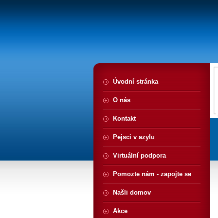
Úvodní stránka
O nás
Kontakt
Pejsci v azylu
Virtuální podpora
Pomozte nám - zapojte se
Našli domov
Akce