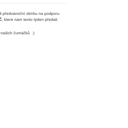
li předvánoční sbírku na podporu
č
, které nám tento týden předali.
a našich čumáčků :)