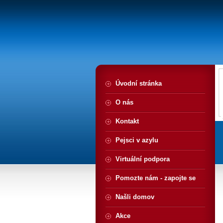
Úvodní stránka
O nás
Kontakt
Pejsci v azylu
Virtuální podpora
Pomozte nám - zapojte se
Našli domov
Akce