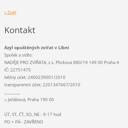
« Zpět
Kontakt
Azyl opuštěných zvířat v Libni
Spolek a sídlo:
NADĚJE PRO ZVÍŘATA, z.s. Plickova 880/19 149 00 Praha 4
IČ: 22751475
běžný účet: 2400239001/2010
transparentní účet: 2201347667/2010
________
⌕ Jeřábová, Praha 190 00
ÚT, ST, ČT, SO, NE - 9-17 hod
PO + PÁ - ZAVŘENO