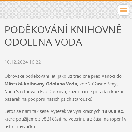
PODĚKOVÁNÍ KNIHOVNĚ
ODOLENA VODA
10.12.2024 16:22
Obrovské poděkování letí jako už tradičně před Vánoci do
Městské knihovny Odolena Voda
, kde 2 úžasné ženy,
Naďa Střelbová a Eva Dušková, každoročně pořádají knižní
bazárek na podporu našich psích staroušků.
Letos se nám tak sešel výtežek ve výši krásných
18 000 Kč
,
které použijeme z větší části na veterinu a z části na topení v
psím obýváčku.