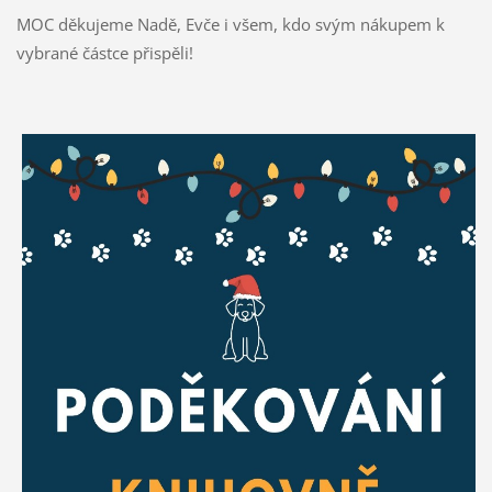
MOC děkujeme Nadě, Evče i všem, kdo svým nákupem k
vybrané částce přispěli!