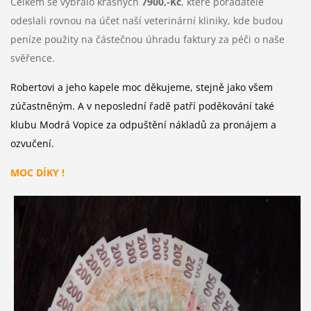
Celkem se vybralo krásných
7900,-Kč
, které pořadatelé
odeslali rovnou na účet naší veterinární kliniky, kde budou
peníze použity na částečnou úhradu faktury za péči o naše
svěřence.
Robertovi a jeho kapele moc děkujeme, stejně jako všem
zúčastněným. A v neposlední řadě patří poděkování také
klubu Modrá Vopice za odpuštění nákladů za pronájem a
ozvučení.
MOC DÍKY !