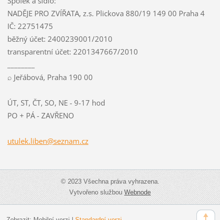
Spolek a sídlo:
NADĚJE PRO ZVÍŘATA, z.s. Plickova 880/19 149 00 Praha 4
IČ: 22751475
běžný účet: 2400239001/2010
transparentní účet: 2201347667/2010
________
⌕ Jeřábová, Praha 190 00
ÚT, ST, ČT, SO, NE - 9-17 hod
PO + PÁ - ZAVŘENO
utulek.l
iben@sez
nam.cz
© 2023 Všechna práva vyhrazena.
Vytvořeno službou
Webnode
Zobrazit:
Mobilní verzi
|
Standardní verzi