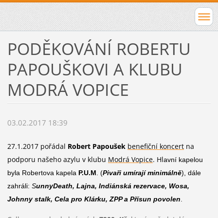
PODĚKOVÁNÍ ROBERTU
PAPOUŠKOVI A KLUBU
MODRÁ VOPICE
03.02.2017 18:39
27.1.2017 pořádal
Robert Papoušek
benefiční koncert
na
podporu našeho azylu v klubu
Modrá Vopice
. Hl
avní kapelou
byla Robertova kapela
P.U.M
. (
Pivaři umírají minimálně
), dále
zahráli:
S
unnyDeath, Lajna, Indiánská rezervace, Wosa,
Johnny stalk, Cela pro Klárku, ZPP a Přísun povolen
.