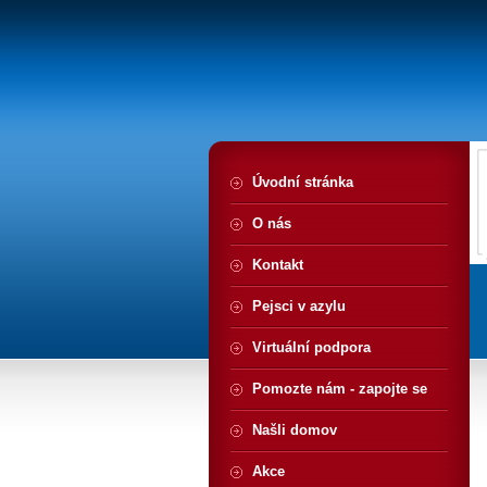
Úvodní stránka
O nás
Kontakt
Pejsci v azylu
Virtuální podpora
Pomozte nám - zapojte se
Našli domov
Akce