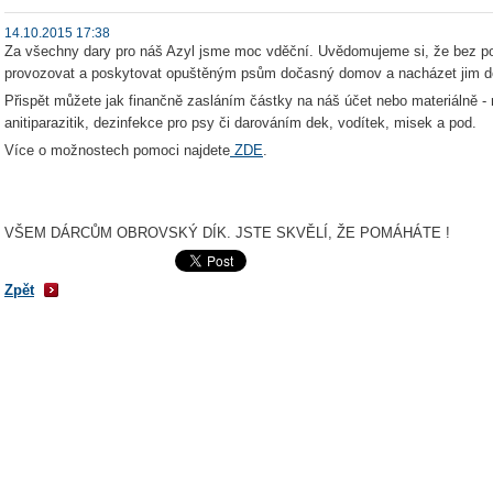
14.10.2015 17:38
Za všechny dary pro náš Azyl jsme moc vděční. Uvědomujeme si, že bez p
provozovat a poskytovat opuštěným psům dočasný domov a nacházet jim 
Přispět můžete jak finančně zasláním částky na náš účet nebo materiálně - 
anitiparazitik, dezinfekce pro psy či darováním dek, vodítek, misek a pod.
Více o možnostech pomoci najdete
ZDE
.
VŠEM DÁRCŮM OBROVSKÝ DÍK. JSTE SKVĚLÍ, ŽE POMÁHÁTE !
Zpět