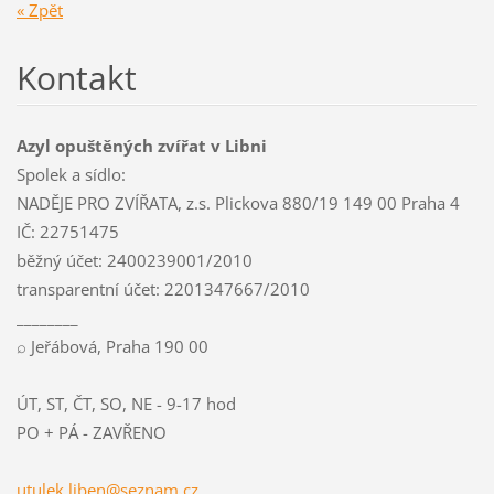
« Zpět
Kontakt
Azyl opuštěných zvířat v Libni
Spolek a sídlo:
NADĚJE PRO ZVÍŘATA, z.s. Plickova 880/19 149 00 Praha 4
IČ: 22751475
běžný účet: 2400239001/2010
transparentní účet: 2201347667/2010
________
⌕ Jeřábová, Praha 190 00
ÚT, ST, ČT, SO, NE - 9-17 hod
PO + PÁ - ZAVŘENO
utulek.l
iben@sez
nam.cz