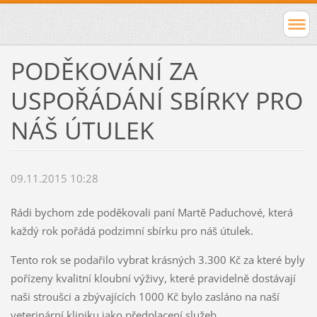
PODĚKOVÁNÍ ZA
USPOŘÁDÁNÍ SBÍRKY PRO
NÁŠ ÚTULEK
09.11.2015 10:28
Rádi bychom zde poděkovali paní Martě Paduchové, která
každý rok pořádá podzimní sbírku pro náš útulek.
Tento rok se podařilo vybrat krásných 3.300 Kč za které byly
pořízeny kvalitní kloubní výživy, které pravidelně dostávají
naši stroušci a zbývajících 1000 Kč bylo zasláno na naší
veterinární kliniku jako předplacení služeb.