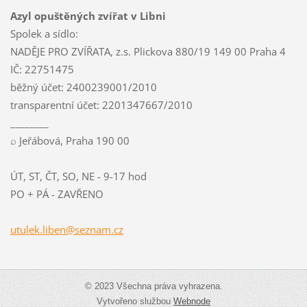
Azyl opuštěných zvířat v Libni
Spolek a sídlo:
NADĚJE PRO ZVÍŘATA, z.s. Plickova 880/19 149 00 Praha 4
IČ: 22751475
běžný účet: 2400239001/2010
transparentní účet: 2201347667/2010
________
⌕ Jeřábová, Praha 190 00
ÚT, ST, ČT, SO, NE - 9-17 hod
PO + PÁ - ZAVŘENO
utulek.l
iben@sez
nam.cz
© 2023 Všechna práva vyhrazena.
Vytvořeno službou
Webnode