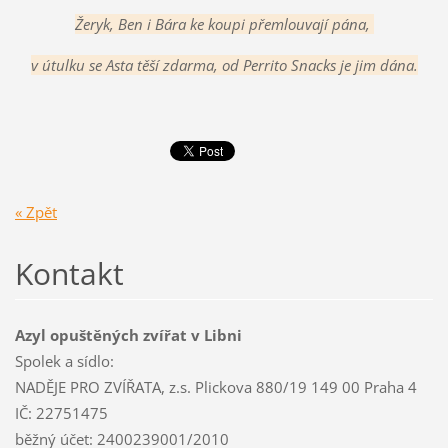
Žeryk, Ben i Bára ke koupi přemlouvají pána,
v útulku se Asta těší zdarma, od Perrito Snacks je jim dána.
« Zpět
Kontakt
Azyl opuštěných zvířat v Libni
Spolek a sídlo:
NADĚJE PRO ZVÍŘATA, z.s. Plickova 880/19 149 00 Praha 4
IČ: 22751475
běžný účet: 2400239001/2010