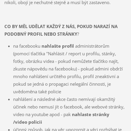
nikoli, obojí je nechutné stejně a musí být zastaveno.
CO BY MĚL UDĚLAT KAŽDÝ Z NÁS, POKUD NARAZÍ NA
PODOBNÝ PROFIL NEBO STRÁNKY
?
na facebooku
nahlašte
profil
administrátorům
(pomocí tlačítka "Nahlásit / report u profilu, stánky,
fotky, obrázku videa - pokud nemůžete tlačítko najít,
zkuste nápovědu na facebooku) - pokud admini obdrží
mnoho nahlášení určitého profilu, profil zneaktivní a
pokud se jedná o propagaci nelegální činnosti, je
uvědoměna také policie
nahlášení a následné akce často nemívají okamžitý
účinek nebo nemusí jít o facebook, ale webové stránky,
video na youtube apod - pak
nahlaste stránky
/video policii
účinný způsob, jak na věc upozornit a věci rozhýbat je