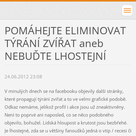
POMÁHEJTE ELIMINOVAT
TÝRÁNÍ ZVÍŘAT aneb
NEBUĎTE LHOSTEJNÍ
24.06.2012 23:08
V minulých dnech se na facebooku objevily další stránky,
které propagují týrání zvířat a to ve velmi grafické podobě.
Odkaz nemáme, jelikož profil i akce jsou už zneaktivněny.
Není to poprvé ani naposled, co se něco podobného
objevilo, bohužel. Lidská hloupost a krutost jsou bezbřehé.
Je lhostejné, zda se u většiny fanoušků jedná o vtip / recesi či