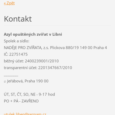
« Zpět
Kontakt
Azyl opuštěných zvířat v Libni
Spolek a sídlo:
NADĚJE PRO ZVÍŘATA, z.s. Plickova 880/19 149 00 Praha 4
IČ: 22751475
běžný účet: 2400239001/2010
transparentní účet: 2201347667/2010
________
⌕ Jeřábová, Praha 190 00
ÚT, ST, ČT, SO, NE - 9-17 hod
PO + PÁ - ZAVŘENO
utulek.l
iben@sez
nam.cz