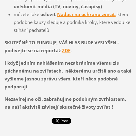
uvědomit média (TV, noviny, časopisy)
můžete také
oslovit
Nadaci na ochranu zvířat
,
která
podobné kauzy sleduje a podniká kroky, které vedou ke
stíhání pachatelů
SKUTEČNĚ TO FUNGUJE, VÁŠ HLAS BUDE VYSLYŠEN -
podívejte se na reportáž
ZDE
.
I když jedním nahlášením nezabráníme všemu zlu
páchanému na zvířatech, některému určitě ano a také
vyšleme jasnou zprávu všem, kteří něco podobné
podporují.
Nezavírejme oči, zabraňujme podobným zvrhlostem,
na naší aktivitě závisejí skutečné životy zvířat !