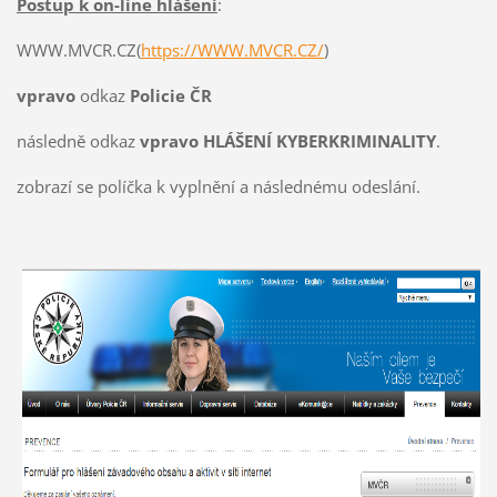
Postup k on-line hlášení
:
WWW.MVCR.CZ(
https://WWW.MVCR.CZ/
)
vpravo
odkaz
Policie ČR
následně odkaz
vpravo HLÁŠENÍ KYBERKRIMINALITY
.
zobrazí se políčka k vyplnění a následnému odeslání.