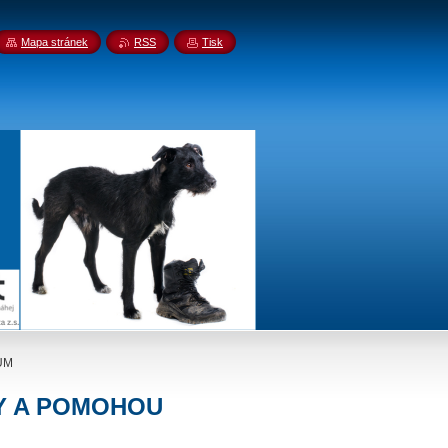
Mapa stránek
RSS
Tisk
ŮM
KY A POMOHOU