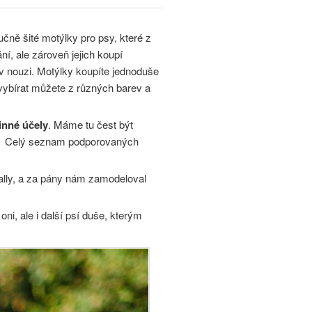
ručně šité motýlky pro psy, které z
í, ale zároveň jejich koupí
v nouzi. Motýlky koupíte jednoduše
ybírat můžete z různých barev a
inné účely
. Máme tu čest být
e. Celý seznam podporovaných
ally, a za pány nám zamodeloval
i, ale i další psí duše, kterým