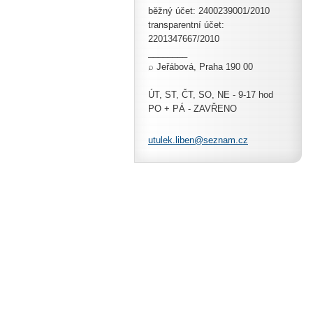
běžný účet: 2400239001/2010
transparentní účet:
2201347667/2010
________
⌕ Jeřábová, Praha 190 00
ÚT, ST, ČT, SO, NE - 9-17 hod
PO + PÁ - ZAVŘENO
utulek.l
iben@sez
nam.cz