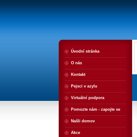
Úvodní stránka
O nás
Kontakt
Pejsci v azylu
Virtuální podpora
Pomozte nám - zapojte se
Našli domov
Akce