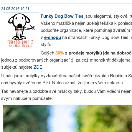
24.05.2016 19:21
Funky Dog Bow Ties
jsou elegantní, stylové, 
Vašeho mazlíčka nejen udělají fešáka k pohledán
podpoříte organizace, které pomáhají zvířatům 
v
e-shopu
na stránkách Funky Dog Bow Ties, v
stylů.
Celých
30%
z prodeje motýlků jde na dobroč
jednou z podporovaných organizací :), za což mnohokrát děkujem
subjektů najdete
ZDE
.
U nás jsme motýlky vyzkoušeli na našich svěřenkyních Robbie a S
náš bývalý svěřenec Riki. Nutno uznat, že jim to všem sekne :).
Tak neváhejte a ozdobte své miláčky taky, budou Vám vděční nejen on
svým nákupem pomůžete.