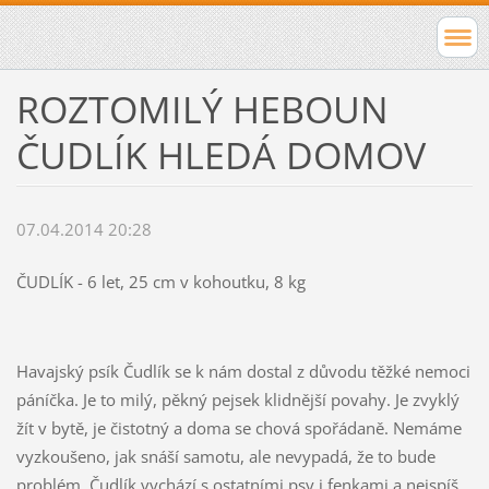
ROZTOMILÝ HEBOUN
ČUDLÍK HLEDÁ DOMOV
07.04.2014 20:28
ČUDLÍK - 6 let, 25 cm v kohoutku, 8 kg
Havajský psík Čudlík se k nám dostal z důvodu těžké nemoci
páníčka. Je to milý, pěkný pejsek klidnější povahy. Je zvyklý
žít v bytě, je čistotný a doma se chová spořádaně. Nemáme
vyzkoušeno, jak snáší samotu, ale nevypadá, že to bude
problém. Čudlík vychází s ostatními psy i fenkami a nejspíš