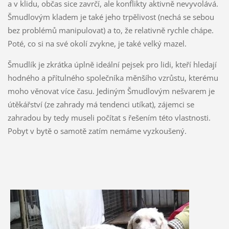
a v klidu, občas sice zavrčí, ale konflikty aktivně nevyvolává.
Šmudlovým kladem je také jeho trpělivost (nechá se sebou
bez problémů manipulovat) a to, že relativně rychle chápe.
Poté, co si na své okolí zvykne, je také velký mazel.
Šmudlík je zkrátka úplně ideální pejsek pro lidi, kteří hledají
hodného a přítulného společníka měnšího vzrůstu, kterému
moho věnovat více času. Jediným Šmudlovým nešvarem je
útěkářství (ze zahrady má tendenci utíkat), zájemci se
zahradou by tedy museli počítat s řešením této vlastnosti.
Pobyt v bytě o samotě zatím nemáme vyzkoušený.