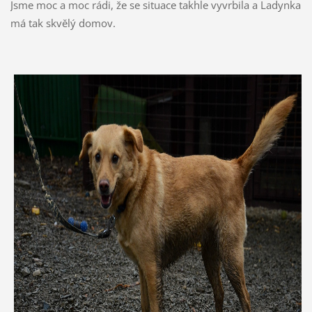
Jsme moc a moc rádi, že se situace takhle vyvrbila a Ladynka
má tak skvělý domov.