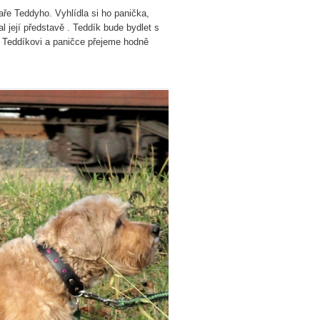
ře Teddyho. Vyhlídla si ho panička,
al její představě . Teddík bude bydlet s
 Teddíkovi a paničce přejeme hodně