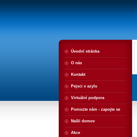
Úvodní stránka
O nás
Kontakt
Pejsci v azylu
Virtuální podpora
Pomozte nám - zapojte se
Našli domov
Akce