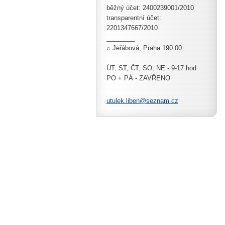
běžný účet: 2400239001/2010
transparentní účet:
2201347667/2010
________
⌕ Jeřábová, Praha 190 00
ÚT, ST, ČT, SO, NE - 9-17 hod
PO + PÁ - ZAVŘENO
utulek.l
iben@sez
nam.cz