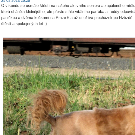
25.02.2013 20:28
O víkendu se usmálo štěstí na našeho aktivního seniora a zapáleného míčka
která sháněla klidnějšího, ale přesto stále vitálního parťáka a Teddy odpovíd
paničkou a dvěma kočkami na Praze 6 a už si užívá procházek po Hvězdě.
štěstí a spokojených let :)