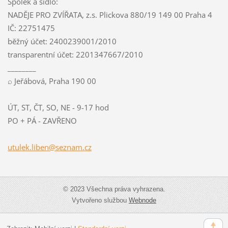
Spolek a sídlo:
NADĚJE PRO ZVÍŘATA, z.s. Plickova 880/19 149 00 Praha 4
IČ: 22751475
běžný účet: 2400239001/2010
transparentní účet: 2201347667/2010
________
⌕ Jeřábová, Praha 190 00
ÚT, ST, ČT, SO, NE - 9-17 hod
PO + PÁ - ZAVŘENO
utulek.l
iben@sez
nam.cz
© 2023 Všechna práva vyhrazena.
Vytvořeno službou
Webnode