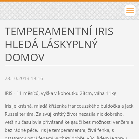
TEMPERAMENTNÍ IRIS
HLEDÁ LÁSKYPLNÝ
DOMOV
23.10.2013 19:16
IRIS - 11 měsíců, výška v kohoutku 28cm, váha 11kg
Iris je krásná, mladá kříženka francouzského buldočka a Jack
Russel teriéra. Za svůj krátký život nezažila nic dobrého,
většinu času byla přivázaná ke gauči bez možnosti venčení a
bez řádné péče. Iris je temperamentní, živá fenka, s
ostatnímy psy i fenami vychází dobře, vůči lidem je zprvu