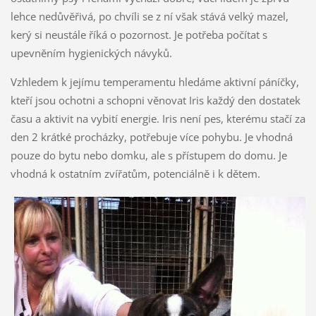
lehce nedůvěřivá, po chvíli se z ní však stává velký mazel,
kerý si neustále říká o pozornost. Je potřeba počítat s
upevněním hygienických návyků.
Vzhledem k jejímu temperamentu hledáme aktivní páníčky,
kteří jsou ochotni a schopni věnovat Iris každý den dostatek
času a aktivit na vybití energie. Iris není pes, kterému stačí za
den 2 krátké procházky, potřebuje více pohybu. Je vhodná
pouze do bytu nebo domku, ale s přístupem do domu. Je
vhodná k ostatním zvířatům, potenciálně i k dětem.