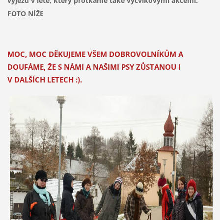
výjezd v létě, který protkáme také výcvikovými akcemi.
FOTO NÍŽE
MOC, MOC DĚKUJEME VŠEM DOBROVOLNÍKŮM A
DOUFÁME, ŽE S NÁMI A NAŠIMI PSY ZŮSTANOU I
V DALŠÍCH LETECH :).