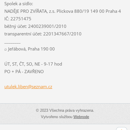
Spolek a sídlo:
NADĚJE PRO ZVÍŘATA, z.s. Plickova 880/19 149 00 Praha 4
IČ: 22751475
běžný účet: 2400239001/2010
transparentní účet: 2201347667/2010
________
⌕ Jeřábová, Praha 190 00
ÚT, ST, ČT, SO, NE - 9-17 hod
PO + PÁ - ZAVŘENO
utulek.l
iben@sez
nam.cz
© 2023 Všechna práva vyhrazena.
Vytvořeno službou
Webnode