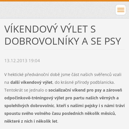
VÍKENDOVÝ VÝLET S
DOBROVOLNÍKY A SE PSY
13.12.2013 19:04
V hektické předvánoční době jsme část našich svěřenců vzali
na
další víkendový výlet
, do krásné přírody podblanicka.
Tentokrát se jednalo o
socializační víkend pro psy a zároveň
odpočinkově-tréningový výlet pro partu našich věrných a
spolehlivých dobrovolnic
,
kteří s našimi pejsky i s námi tráví
spoustu svého volného času posledních několik měsíců,
některé z nich i několik let
.