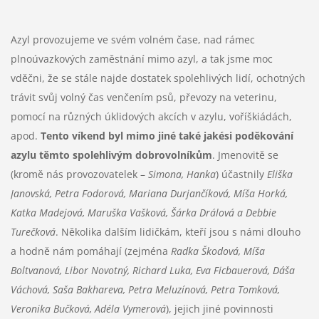
Azyl provozujeme ve svém volném čase, nad rámec
plnoúvazkových zaměstnání mimo azyl, a tak jsme moc
vděčni, že se stále najde dostatek spolehlivých lidí, ochotných
trávit svůj volný čas venčením psů, převozy na veterinu,
pomocí na různých úklidových akcích v azylu, voříškiádách,
apod.
Tento víkend byl mimo jiné také jakési poděkování
azylu těmto spolehlivým dobrovolníkům
. Jmenovitě se
(kromě nás provozovatelek –
Simona, Hanka
) účastnily
Eliška
Janovská, Petra Fodorová, Mariana Durjančíková, Míša Horká,
Katka Madejová, Maruška Vašková, Šárka Drálová a Debbie
Turečková
. Několika dalším lidičkám, kteří jsou s námi dlouho
a hodně nám pomáhají (zejména
Radka Škodová, Míša
Boltvanová, Libor Novotný, Richard Luka, Eva Ficbauerová, Dáša
Váchová, Saša Bakhareva, Petra Meluzínová, Petra Tomková,
Veronika Bučková, Adéla Vymerová
), jejich jiné povinnosti