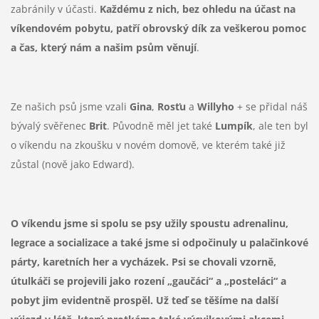
zabránily v účasti.
Každému z nich, bez ohledu na účast na
víkendovém pobytu, patří obrovský dík za veškerou pomoc
a čas, který nám a našim psům věnují
.
Ze našich psů jsme vzali
Gina
,
Rosťu
a
Willyho
+ se přidal náš
bývalý svěřenec
Brit
. Původně měl jet také
Lumpík
, ale ten byl
o víkendu na zkoušku v novém domově, ve kterém také již
zůstal (nově jako Edward).
O víkendu jsme si spolu se psy užily spoustu adrenalinu,
legrace a socializace a také jsme si odpočinuly u palačinkové
párty, karetních her a vycházek. Psi se chovali vzorně,
útulkáči se projevili jako rození „gaučáci“ a „posteláci“ a
pobyt jim evidentně prospěl. Už teď se těšíme na další